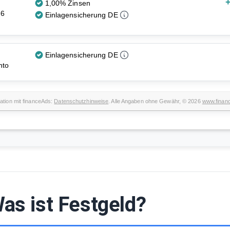
+
1,00% Zinsen
 6
Einlagensicherung DE
Einlagensicherung DE
nto
ation mit financeAds:
Datenschutzhinweise
. Alle Angaben ohne Gewähr, © 2026
www.finan
as ist Festgeld?