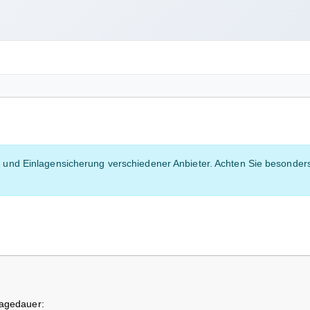
n und Einlagensicherung verschiedener Anbieter. Achten Sie besonders
agedauer: