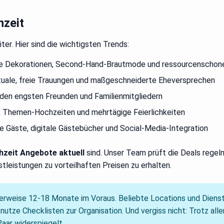
hzeit
er. Hier sind die wichtigsten Trends:
e Dekorationen, Second-Hand-Brautmode und ressourcenschon
tuale, freie Trauungen und maßgeschneiderte Eheversprechen
t den engsten Freunden und Familienmitgliedern
 Themen-Hochzeiten und mehrtägige Feierlichkeiten
e Gäste, digitale Gästebücher und Social-Media-Integration
hzeit Angebote aktuell
sind. Unser Team prüft die Deals regelm
stleistungen zu vorteilhaften Preisen zu erhalten.
lerweise 12-18 Monate im Voraus. Beliebte Locations und Dienstl
nutze Checklisten zur Organisation. Und vergiss nicht: Trotz all
aar widerspiegelt.