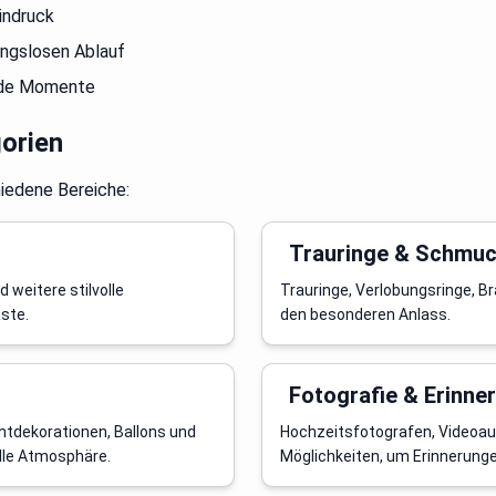
indruck
ungslosen Ablauf
nde Momente
gorien
hiedene Bereiche:
Trauringe & Schmu
 weitere stilvolle
Trauringe, Verlobungsringe, 
ste.
den besonderen Anlass.
Fotografie & Erinne
htdekorationen, Ballons und
Hochzeitsfotografen, Videoa
lle Atmosphäre.
Möglichkeiten, um Erinnerung