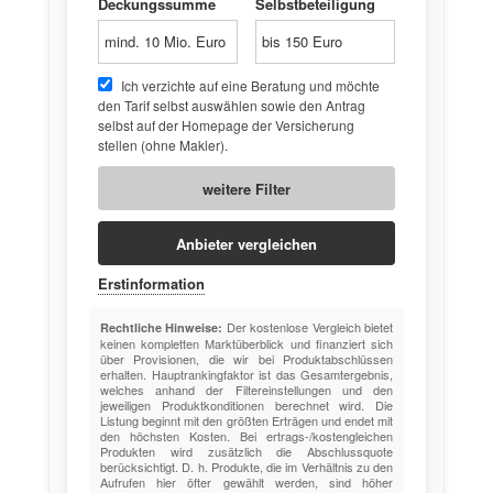
Deckungssumme
Selbstbeteiligung
Ich verzichte auf eine Beratung und möchte
den Tarif selbst auswählen sowie den Antrag
selbst auf der Homepage der Versicherung
stellen (ohne Makler).
weitere Filter
Erstinformation
Der kostenlose Vergleich bietet
Rechtliche Hinweise:
keinen kompletten Marktüberblick und finanziert sich
über Provisionen, die wir bei Produktabschlüssen
erhalten. Hauptrankingfaktor ist das Gesamtergebnis,
welches anhand der Filtereinstellungen und den
jeweiligen Produktkonditionen berechnet wird. Die
Listung beginnt mit den größten Erträgen und endet mit
den höchsten Kosten. Bei ertrags-/kostengleichen
Produkten wird zusätzlich die Abschlussquote
berücksichtigt. D. h. Produkte, die im Verhältnis zu den
Aufrufen hier öfter gewählt werden, sind höher