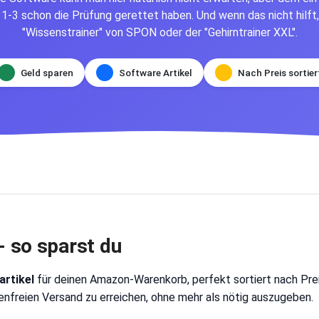
1-3 schon die Prüfung gerettet haben. Und wenn das nicht hilft,
"Wissenstrainer" von SPON oder der "Gehirntrainer XXL".
Geld sparen
Software Artikel
Nach Preis sortier
 - so sparst du
artikel
für deinen Amazon-Warenkorb, perfekt sortiert nach Preisk
freien Versand zu erreichen, ohne mehr als nötig auszugeben.