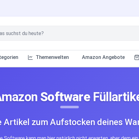
tegorien
Themenwelten
Amazon Angebote
Amazon
Software
Füllartik
e Artikel zum Aufstocken deines Wa
e Software kann man hier natürlich nicht erwarten, aber dem ein