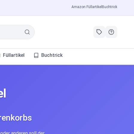
Amazon Füllartikel
Buchtrick
Füllartikel
Buchtrick
el
renkorbs
 oder anderen soll der