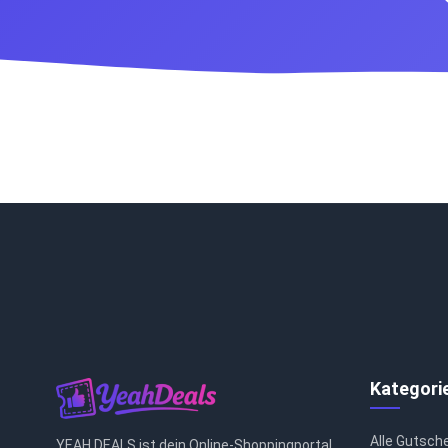
Kategori
Alle Gutsch
YEAH DEALS ist dein Online-Shoppingportal