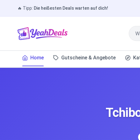
🔥
Tipp:
Die heißesten Deals warten auf dich!
Home
Gutscheine & Angebote
Ka
Tchib