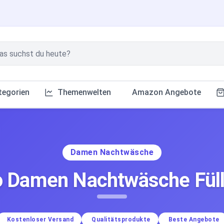
tegorien
Themenwelten
Amazon Angebote
Damen Nachtwäsche
o Damen Nachtwäsche Fülla
Kostenloser Versand
Qualitätsprodukte
Beste Angebote