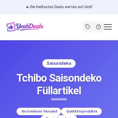
🔥
Die heißesten Deals warten auf dich!
Saisondeko
Tchibo Saisondeko
Füllartikel
Kostenloser Versand
Qualitätsprodukte