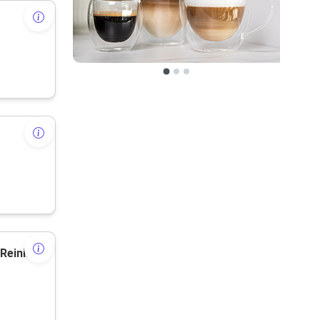
4 Euro Rabatt ab einem Warenkorb von 50 EUR für Produkte aus dem Bereich Reiniger & Ersatzteile