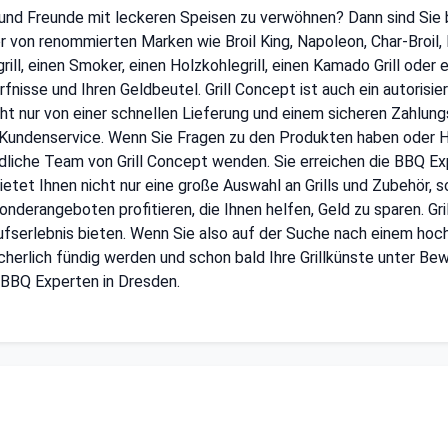
ie und Freunde mit leckeren Speisen zu verwöhnen? Dann sind Sie be
r von renommierten Marken wie Broil King, Napoleon, Char-Broil, 
ll, einen Smoker, einen Holzkohlegrill, einen Kamado Grill oder ei
fnisse und Ihren Geldbeutel. Grill Concept ist auch ein autorisie
 nur von einer schnellen Lieferung und einem sicheren Zahlungs
Kundenservice. Wenn Sie Fragen zu den Produkten haben oder H
ndliche Team von Grill Concept wenden. Sie erreichen die BBQ Ex
etet Ihnen nicht nur eine große Auswahl an Grills und Zubehör, s
nderangeboten profitieren, die Ihnen helfen, Geld zu sparen. Gri
fserlebnis bieten. Wenn Sie also auf der Suche nach einem hochw
cherlich fündig werden und schon bald Ihre Grillkünste unter Bewe
 BBQ Experten in Dresden.