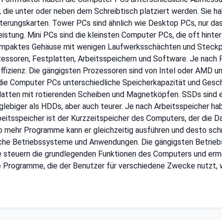
 die unter oder neben dem Schreibtisch platziert werden. Sie 
erungskarten. Tower PCs sind ähnlich wie Desktop PCs, nur das
istung. Mini PCs sind die kleinsten Computer PCs, die oft hint
ompaktes Gehäuse mit wenigen Laufwerksschächten und Steckplä
essoren, Festplatten, Arbeitsspeichern und Software. Je nach
effizienz. Die gängigsten Prozessoren sind von Intel oder AMD 
ie Computer PCs unterschiedliche Speicherkapazität und Geschw
tten mit rotierenden Scheiben und Magnetköpfen. SSDs sind el
anglebiger als HDDs, aber auch teurer. Je nach Arbeitsspeicher 
rbeitsspeicher ist der Kurzzeitspeicher des Computers, der die
 mehr Programme kann er gleichzeitig ausführen und desto schn
che Betriebssysteme und Anwendungen. Die gängigsten Betrie
 steuern die grundlegenden Funktionen des Computers und erm
Programme, die der Benutzer für verschiedene Zwecke nutzt, wi