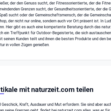
eßer, der den Genuss sucht, der Fitnessorientierte, der die Fitn
rwindenden Grenzen sucht, der Gesundheitsorientierte, der die
n Spaß sucht oder der Gemeinschaftsmensch, der die Gemeinschaf
op, der nicht nur online, sondern auch vor Ort präsent ist. In L
ann. Hier gibt es auch eine kompetente Beratung durch das natu
 ein Treffpunkt für Outdoor-Begeisterte, die sich austauschen 
mit seinen Kunden teilt und ihnen die besten Produkte und den b
tur in vollen Zügen genießen.
tikale mit naturzeit.com teilen
l Geschick, Kraft, Ausdauer und Mut erfordern. Sie sind aber auch
e an seine Grenzen geht, findet bei naturzeit.com alles, was er fü