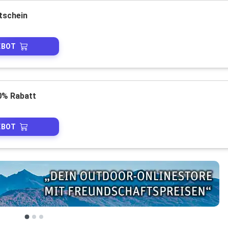
tschein
EBOT
40% Rabatt
EBOT