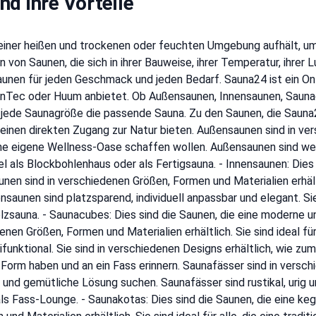
d ihre Vorteile
 in einer heißen und trockenen oder feuchten Umgebung aufhält, 
 von Saunen, die sich in ihrer Bauweise, ihrer Temperatur, ihrer
unen für jeden Geschmack und jeden Bedarf. Sauna24 ist ein On
FinTec oder Huum anbietet. Ob Außensaunen, Innensaunen, Saun
 jede Saunagröße die passende Sauna. Zu den Saunen, die Sauna2
 einen direkten Zugang zur Natur bieten. Außensaunen sind in v
 eine eigene Wellness-Oase schaffen wollen. Außensaunen sind wett
l als Blockbohlenhaus oder als Fertigsauna. - Innensaunen: Dies 
en sind in verschiedenen Größen, Formen und Materialien erhältl
aunen sind platzsparend, individuell anpassbar und elegant. Sie
zsauna. - Saunacubes: Dies sind die Saunen, die eine moderne u
n Größen, Formen und Materialien erhältlich. Sie sind ideal für a
funktional. Sie sind in verschiedenen Designs erhältlich, wie zu
e Form haben und an ein Fass erinnern. Saunafässer sind in vers
nelle und gemütliche Lösung suchen. Saunafässer sind rustikal, urig
als Fass-Lounge. - Saunakotas: Dies sind die Saunen, die eine ke