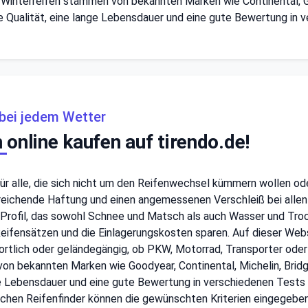
e Winterreifen stammen von bekannten Marken wie Continental, Go
he Qualität, eine lange Lebensdauer und eine gute Bewertung in 
t bei jedem Wetter
 online kaufen auf tirendo.de!
 für alle, die sich nicht um den Reifenwechsel kümmern wollen o
sreichende Haftung und einen angemessenen Verschleiß bei allen
Profil, das sowohl Schnee und Matsch als auch Wasser und Troc
eifensätzen und die Einlagerungskosten sparen. Auf dieser Webse
ortlich oder geländegängig, ob PKW, Motorrad, Transporter oder 
on bekannten Marken wie Goodyear, Continental, Michelin, Bridges
nge Lebensdauer und eine gute Bewertung in verschiedenen Tests 
schen Reifenfinder können die gewünschten Kriterien eingegebe