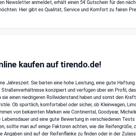
en Newsletter anmeldet, erhält einen 5€ Gutschein für den näch
möchten. Hier gibt es Qualität, Service und Komfort zu fairen Pre
line kaufen auf tirendo.de!
me Jahreszeit. Sie bieten eine hohe Leistung, eine gute Haftung
e Straßenverhältnisse konzipiert und verfügen über ein Profil, d
a sie einen niedrigeren Rollwiderstand haben und somit den Kraf
tile. Ob sportlich, komfortabel oder sicher, ob Kleinwagen, Limo
n von bekannten Marken wie Continental, Goodyear, Michelin, B
nge Lebensdauer und eine gute Bewertung in verschiedenen Tests
den, sollte man auf einige Faktoren achten, wie die Reifengröße,
e Angaben sind auf der Reifenflanke zu finden oder in der Zula